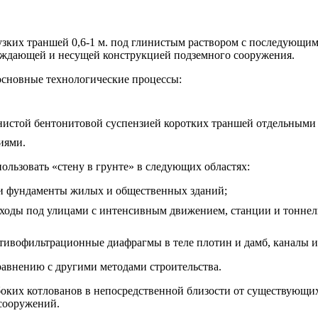
 узких траншей 0,6-1 м. под глинистым раствором с последующ
аждающей и несущей конструкцией подземного сооружения.
основные технологические процессы:
инистой бентонитовой суспензией коротких траншей отдельными 
иями.
льзовать «стену в грунте» в следующих областях:
 и фундаменты жилых и общественных зданий;
реходы под улицами с интенсивным движением, станции и тонне
отивофильтрационные диафрагмы в теле плотин и дамб, каналы 
равнению с другими методами строительства.
оких котлованов в непосредственной близости от существующих
 сооружений.